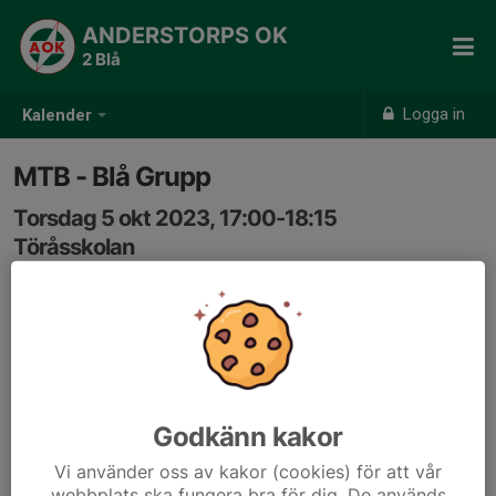
ANDERSTORPS OK
2 Blå
Logga in
Kalender
MTB - Blå Grupp
Torsdag 5 okt 2023, 17:00-18:15
Töråsskolan
Samling: 16:50, Grusplanen
Godkänn kakor
Vi använder oss av kakor (cookies) för att vår
webbplats ska fungera bra för dig. De används