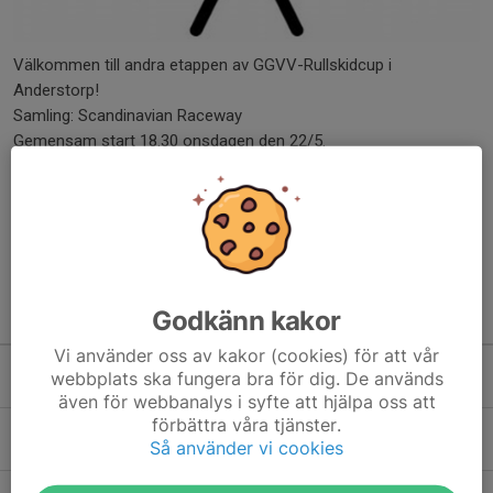
Välkommen till andra etappen av GGVV-Rullskidcup i
Anderstorp!
Samling: Scandinavian Raceway
Gemensam start 18.30 onsdagen den 22/5.
Banan är utan kupering och fri från biltrafik.
HD17- kör fem varv, cirka 20 km.
Ungdom och...
Läs mer
Godkänn kakor
Kommande aktiviteter
Vi använder oss av kakor (cookies) för att vår
Mån 10/8
Landsvägscykling
webbplats ska fungera bra för dig. De används
17:30-19:00
Torget Anderstorp
även för webbanalys i syfte att hjälpa oss att
förbättra våra tjänster.
Mån 17/8
Landsvägscykling
Så använder vi cookies
17:30-19:00
Torget Anderstorp
Mån 17/8
Arbetskväll MTB-leder och elljusspår