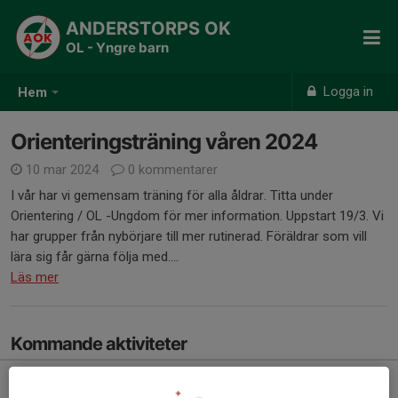
ANDERSTORPS OK
OL - Yngre barn
Logga in
Hem
Orienteringsträning våren 2024
10 mar 2024
0 kommentarer
I vår har vi gemensam träning för alla åldrar. Titta under
Orientering / OL -Ungdom för mer information. Uppstart 19/3. Vi
har grupper från nybörjare till mer rutinerad. Föräldrar som vill
lära sig får gärna följa med....
Läs mer
Kommande aktiviteter
Sön 9/8
GM, stafett + publiktävling
10:00-13:00
FK Friskus-Varberg