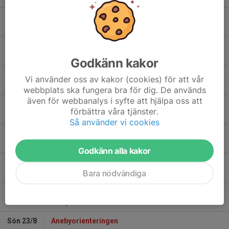
Mån 10/8
Landsvägscykling
17:30-19:00
Torget Anderstorp
Tor 13/8
OL, Nissadalsträning
17:30-19:00
OK Gisle
Godkänn kakor
Sön 16/8
Bauertrampet, Pölder Cup
Vi använder oss av kakor (cookies) för att vår
10:00-13:00
Jönköping
webbplats ska fungera bra för dig. De används
även för webbanalys i syfte att hjälpa oss att
Mån 17/8
Landsvägscykling
förbättra våra tjänster.
17:30-19:00
Torget Anderstorp
Så använder vi cookies
Mån 17/8
Arbetskväll MTB-leder och elljusspår
17:30-19:00
Samling MTB-leder: Vändplan Töråsskolan
Godkänn alla kakor
Tor 20/8
OL, ungdomscup, E3
Bara nödvändiga
18:00-19:00
Burseryds IF
Lör 22/8
Nässjömedeln
10:00-13:00
Nässjö OK
Sön 23/8
Anebyorienteringen