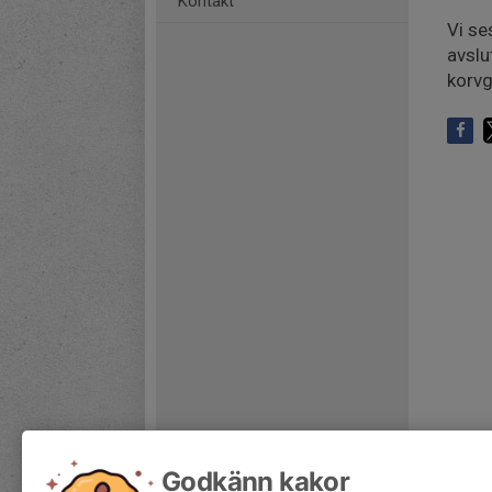
Kontakt
Vi se
avslu
korvg
Godkänn kakor