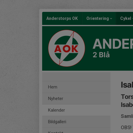
Anderstorps OK
Orientering
Cykel
ANDE
2 Blå
Isa
Hem
Tors
Nyheter
Isab
Kalender
Saml
Bildgalleri
OBS! 