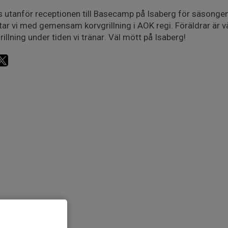
s utanför receptionen till Basecamp på Isaberg för säsongens
tar vi med gemensam korvgrillning i AOK regi. Föräldrar är v
rillning under tiden vi tränar. Väl mött på Isaberg!