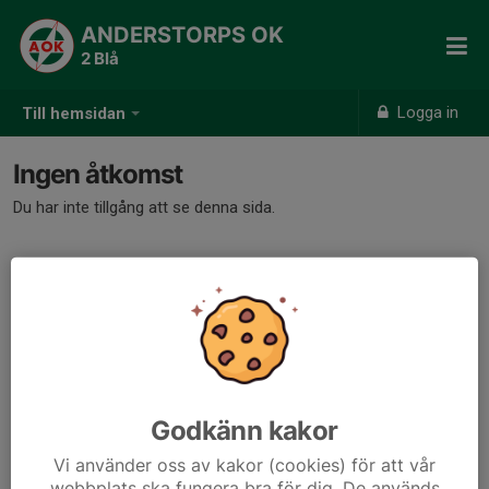
ANDERSTORPS OK
2 Blå
Logga in
Till hemsidan
Ingen åtkomst
Du har inte tillgång att se denna sida.
Godkänn kakor
Vi använder oss av kakor (cookies) för att vår
webbplats ska fungera bra för dig. De används