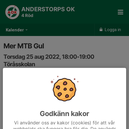
ANDERSTORPS OK
4 Röd
Logga in
Kalender
Mer MTB Gul
Torsdag 25 aug 2022, 18:00-19:00
Töråsskolan
Samling: 18:00
Godkänn kakor
Vi använder oss av kakor (cookies) för att vår
webbplats ska fungera bra för dig. De används