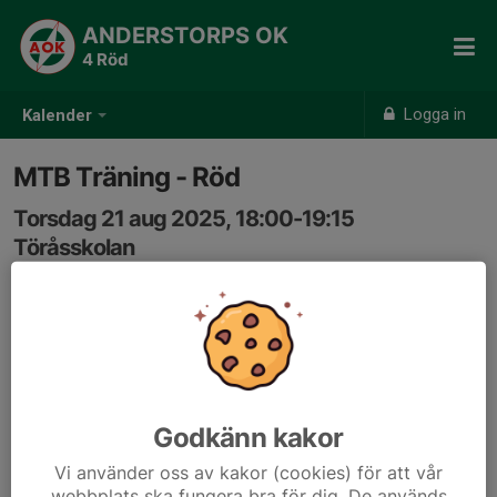
ANDERSTORPS OK
4 Röd
Logga in
Kalender
MTB Träning - Röd
Torsdag 21 aug 2025, 18:00-19:15
Töråsskolan
Samling: 17:50, Grusplanen
Godkänn kakor
Vi använder oss av kakor (cookies) för att vår
webbplats ska fungera bra för dig. De används