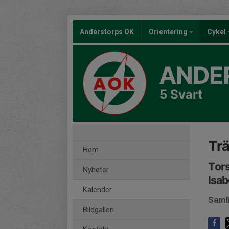
Anderstorps OK
Orientering
Cykel
ANDE
5 Svart
Tr
Hem
Tors
Nyheter
Isab
Kalender
Samli
Bildgalleri