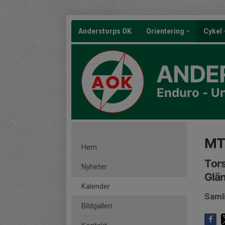
Anderstorps OK
Orientering
Cykel
ANDE
Enduro - U
MT
Hem
Tors
Nyheter
Glä
Kalender
Samli
Bildgalleri