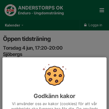
ANDERSTORPS OK
Enduro - Ungdomsträning
Logga in
Kalender
Öppen tidsträning
Torsdag 4 jun, 17:20-20:00
Sjöbergs
Samling: 17:10, Vid botten av Sjöbergsbacken
Vi tränar med tidtagning.
Godkänn kakor
Vi använder oss av kakor (cookies) för att vår
webbplats ska fungera bra för dig. De används