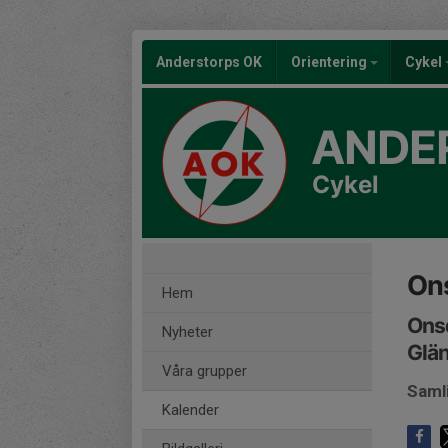
Anderstorps OK
Orientering
Cykel
ANDE
Cykel
On
Hem
Onsd
Nyheter
Glä
Våra grupper
Samli
Kalender