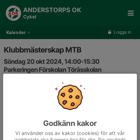
ANDERSTORPS OK
Cykel
Logga in
Kalender
Klubbmästerskap MTB
Söndag 20 okt 2024, 14:00-15:30
Parkeringen Förskolan Töråsskolan
Samling: 13:30
Godkänn kakor
Vi använder oss av kakor (cookies) för att vår
webbplats ska fungera bra för dig. De används