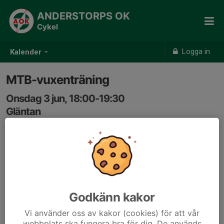
ANDERSTORPS OK
Cykel
Logga in
Kalender
MTB-vuxenträning
Onsdag 3 jun, 18:00-19:30
Gläntan
Samling: 17:50, Gläntan
Vi har som målsättning att hålla följande fartgrupper
igång:
-Trivselgruppen. Lugnt tempo med fokus på trivsel. Vi
Godkänn kakor
cyklar både grusväg och lättare stig.
- Team Easy. Lagom tempo på stigar och grusvägar.
Vi använder oss av kakor (cookies) för att vår
-Team Fast/Speed. Svettigt tempo på tekniska stigar.
webbplats ska fungera bra för dig. De används