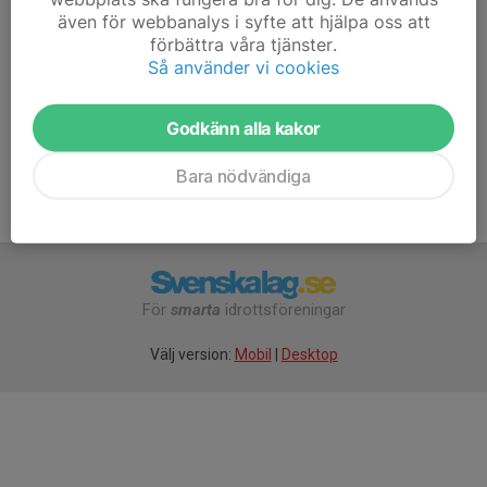
även för webbanalys i syfte att hjälpa oss att
Vi håller på varje onsdag fram till sommaren! Varmt
förbättra våra tjänster.
välkomna
Så använder vi cookies
Godkänn alla kakor
Bara nödvändiga
För
smarta
idrottsföreningar
Välj version:
Mobil
|
Desktop