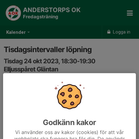
ANDERSTORPS OK
Fredagsträning
Logga in
Kalender
Tisdagsintervaller löpning
Tisdag 24 okt 2023, 18:30-19:30
Elljusspåret Gläntan
Samling: 18:30, Vallaboden, Gläntan
Godkänn kakor
Vi använder oss av kakor (cookies) för att vår
webbplats ska fungera bra för dig. De används