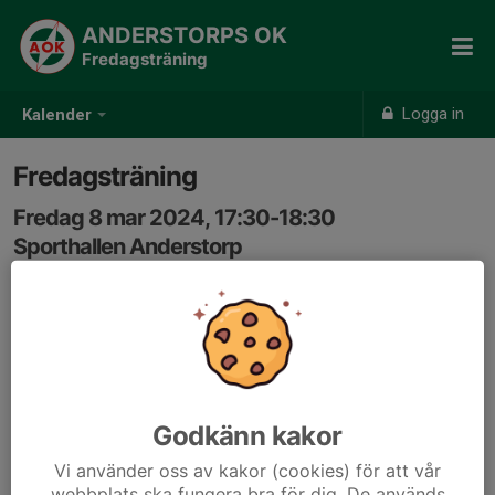
ANDERSTORPS OK
Fredagsträning
Logga in
Kalender
Fredagsträning
Fredag 8 mar 2024, 17:30-18:30
Sporthallen Anderstorp
Samling: 17:30
Grundträning i styrka, kondition och rörlighet. Ledaren
sätter karaktären på passet. Alla medlemmar är
välkomna. Barn följer med under vuxens ansvar.
Godkänn kakor
Vi använder oss av kakor (cookies) för att vår
webbplats ska fungera bra för dig. De används