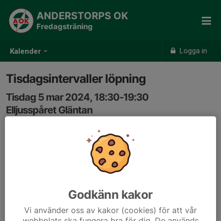
ANDERSTORPS OK
Fredagsträning
Logga in
Kalender
Tisdagsintervaller löpning
Tisdag 5 mar 2024, 18:30-19:30
Elljusspåret Gläntan
Samling: 18:30, Utanför vallaboden i Gläntan
Gemensam löpträning med intervaller, för ungdomar
och vuxna. Växlande ledarskap.
Godkänn kakor
Vi använder oss av kakor (cookies) för att vår
webbplats ska fungera bra för dig. De används