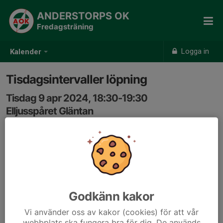
ANDERSTORPS OK
Fredagsträning
Logga in
Kalender
Tisdagsintervaller löpning
Tisdag 9 apr 2024, 18:30-19:30
Elljusspåret Gläntan
Samling: 18:30, Utanför vallaboden i Gläntan
Gemensam löpträning med intervaller, för ungdomar
och vuxna. Växlande ledarskap.
Godkänn kakor
Vi använder oss av kakor (cookies) för att vår
webbplats ska fungera bra för dig. De används