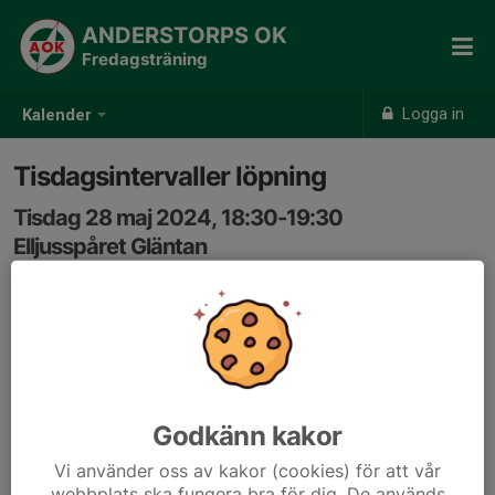
ANDERSTORPS OK
Fredagsträning
Logga in
Kalender
Tisdagsintervaller löpning
Tisdag 28 maj 2024, 18:30-19:30
Elljusspåret Gläntan
Samling: 18:30, Utanför vallaboden i Gläntan
Gemensam löpträning med intervaller, för ungdomar
och vuxna. Växlande ledarskap.
Godkänn kakor
Vi använder oss av kakor (cookies) för att vår
webbplats ska fungera bra för dig. De används