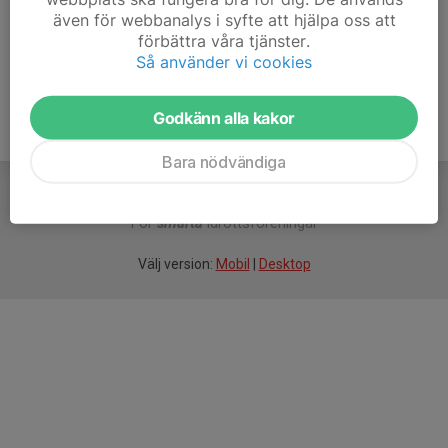
även för webbanalys i syfte att hjälpa oss att
Ålder
53 år
förbättra våra tjänster.
Så använder vi cookies
Godkänn alla kakor
Bara nödvändiga
För
smarta
idrottsföreningar
Välj version:
Mobil
|
Desktop