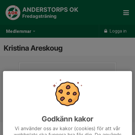
ANDERSTORPS OK
Fredagsträning
Logga in
Medlemmar
Kristina Areskoug
Godkänn kakor
Vi använder oss av kakor (cookies) för att vår
webbplats ska fungera bra för dig. De används
Titel
Ledare