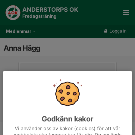
ANDERSTORPS OK
Fredagsträning
Logga in
Medlemmar
Anna Hägg
Godkänn kakor
Vi använder oss av kakor (cookies) för att vår
webbplats ska fungera bra för dig. De används
Ålder
51 år