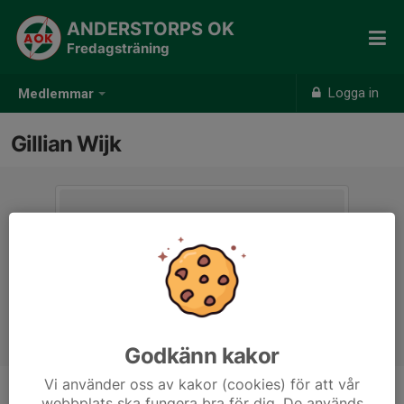
ANDERSTORPS OK
Fredagsträning
Logga in
Medlemmar
Gillian Wijk
Godkänn kakor
Vi använder oss av kakor (cookies) för att vår
webbplats ska fungera bra för dig. De används
Ålder
34 år