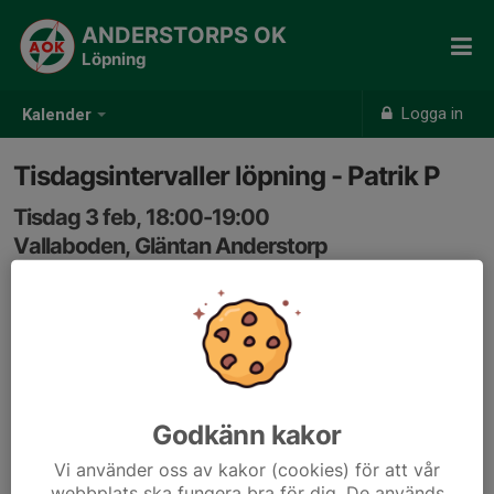
ANDERSTORPS OK
Löpning
Logga in
Kalender
Tisdagsintervaller löpning - Patrik P
Tisdag 3 feb, 18:00-19:00
Vallaboden, Gläntan Anderstorp
Samling: 18:00
Gemensam löpträning med intervaller, för ungdomar
och vuxna. Växlande ledarskap. Vi inleder med lugn
uppvärmning och kör sedan intervaller som ska passa
de flesta nivåer av löpare. Samling vid spårcentralen i
Godkänn kakor
Gläntan. Välkommen!
Vi använder oss av kakor (cookies) för att vår
webbplats ska fungera bra för dig. De används