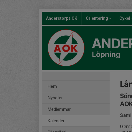
Anderstorps OK
Orientering
Cykel
ANDE
Löpning
Lån
Hem
Sönd
Nyheter
AOK
Medlemmar
Saml
Kalender
Gemen