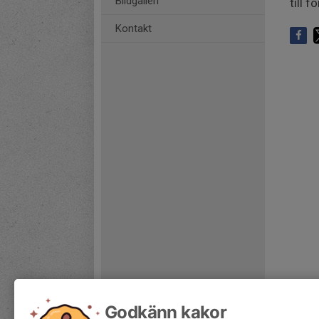
Bildgalleri
till 
Kontakt
Godkänn kakor