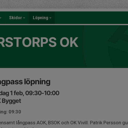
Skidor
Löpning
RSTORPS OK
gpass löpning
ag 1 feb, 09:30-10:00
 Bygget
ing: 09:30
samt långpass AOK, BSOK och OK Vivill. Patrik Persson gui