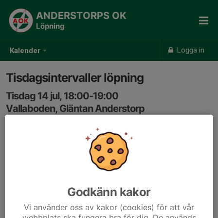
ANDERSTORPS OK
Löpning
Logga in
Kalender
Tisdagsintervaller löpning
Tisdag 14 jul, 18:00-19:00
Vallaboden, Gläntan Anderstorp
Samling: 18:00
Gemensam löpträning med intervaller, för ungdomar
och vuxna. Växlande ledarskap. Vi inleder med lugn
uppvärmning och kör sedan intervaller som ska passa
de flesta nivåer av löpare. Samling vid spårcentralen i
Godkänn kakor
Gläntan. Välkommen!
Vi använder oss av kakor (cookies) för att vår
webbplats ska fungera bra för dig. De används