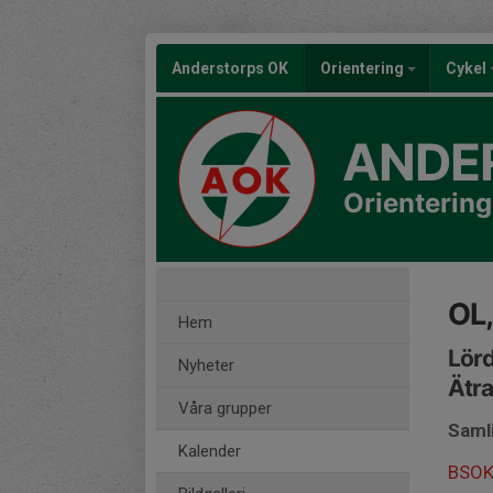
Anderstorps OK
Orientering
Cykel
ANDE
Orientering
OL,
Hem
Lörd
Nyheter
Ätr
Våra grupper
Samli
Kalender
BSOK