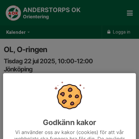
ANDERSTORPS OK
Orientering
Logga in
Kalender
OL, O-ringen
Tisdag 22 jul 2025, 10:00-12:00
Jönköping
Samling: 10:00
Godkänn kakor
Vi använder oss av kakor (cookies) för att vår
webbplats ska fungera bra för dig. De används