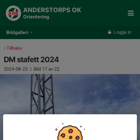
ANDERSTORPS OK
Orientering
Logga in
Bildgalleri
Tillbaka
DM stafett 2024
2024-08-25
|
Bild
17
av 22