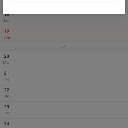
Fre
18
Lör
19
Sön
v.8
20
Mån
21
Tis
22
Ons
23
Tor
24