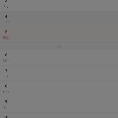
3
Fre
4
Lör
5
Sön
v.6
6
Mån
7
Tis
8
Ons
9
Tor
10