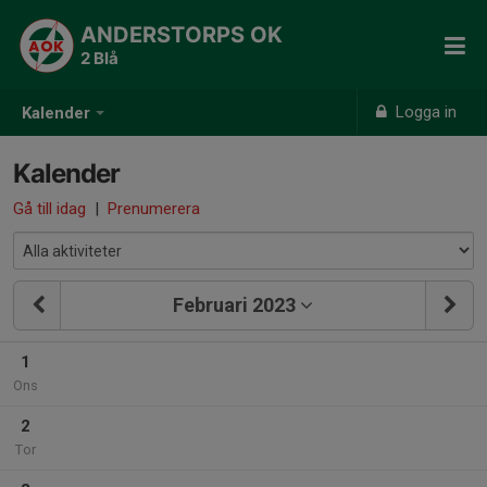
ANDERSTORPS OK
2 Blå
Logga in
Kalender
Kalender
Gå till idag
|
Prenumerera
Februari 2023
1
Ons
2
Tor