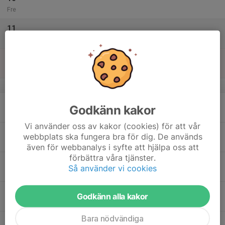
Fre
11
Lör
12
Sön
v.7
13
Godkänn kakor
Mån
Vi använder oss av kakor (cookies) för att vår
14
webbplats ska fungera bra för dig. De används
Tis
även för webbanalys i syfte att hjälpa oss att
förbättra våra tjänster.
15
Så använder vi cookies
Ons
16
Godkänn alla kakor
Tor
Bara nödvändiga
17