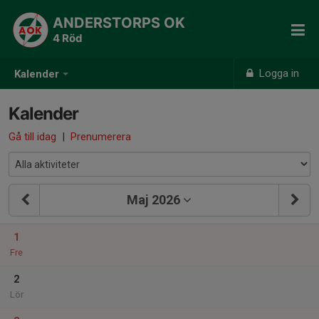
ANDERSTORPS OK
4 Röd
Logga in
Kalender
Kalender
Gå till idag
|
Prenumerera
Maj 2026
1
Fre
2
Lör