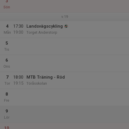
3
Sön
v.19
4
17:30
Landsvägscykling
19:00
Mån
Torget Anderstorp
5
Tis
6
Ons
7
18:00
MTB Träning - Röd
19:15
Tor
Töråsskolan
8
Fre
9
Lör
10