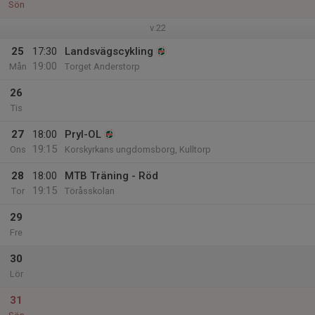
Sön
v.22
25
17:30
Landsvägscykling
19:00
Mån
Torget Anderstorp
26
Tis
27
18:00
Pryl-OL
19:15
Ons
Korskyrkans ungdomsborg, Kulltorp
28
18:00
MTB Träning - Röd
19:15
Tor
Töråsskolan
29
Fre
30
Lör
31