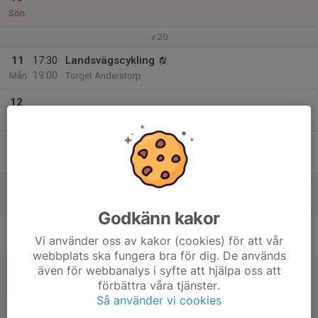
Sön
v.20
11
17:30
Landsvägscykling
19:00
Mån
Torget Anderstorp
12
Tis
13
Ons
14
Tor
Godkänn kakor
15
Vi använder oss av kakor (cookies) för att vår
Fre
webbplats ska fungera bra för dig. De används
även för webbanalys i syfte att hjälpa oss att
16
förbättra våra tjänster.
Lör
Så använder vi cookies
17