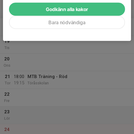
Sön
Godkänn alla kakor
v.21
Bara nödvändiga
18
17:30
Landsvägscykling
19:00
Mån
Torget Anderstorp
19
Tis
20
Ons
21
18:00
MTB Träning - Röd
19:15
Tor
Töråsskolan
22
Fre
23
Lör
24