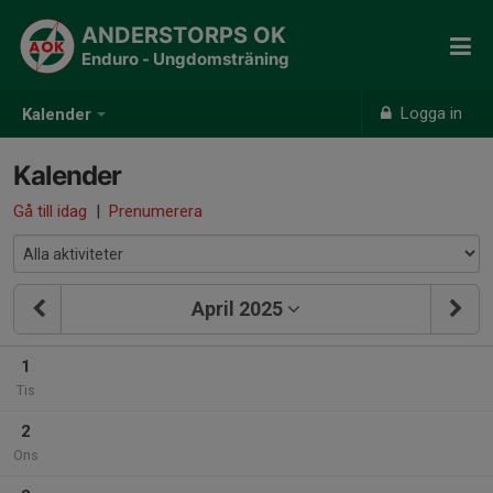
ANDERSTORPS OK
Enduro - Ungdomsträning
Logga in
Kalender
Kalender
Gå till idag
|
Prenumerera
April 2025
1
Tis
2
Ons