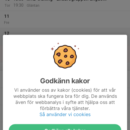
19:30
Tor
Gläntan
11
Fre
12
Lör
13
Sön
v.16
14
Godkänn kakor
Mån
Vi använder oss av kakor (cookies) för att vår
15
webbplats ska fungera bra för dig. De används
Tis
även för webbanalys i syfte att hjälpa oss att
förbättra våra tjänster.
16
Så använder vi cookies
Ons
17
18:00
MTB-träning - Endurogruppen ungdom