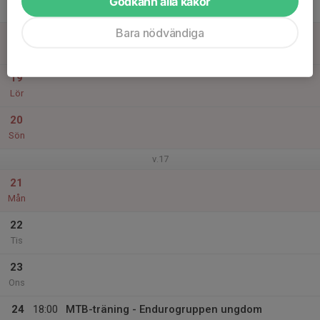
Godkänn alla kakor
19:30
Tor
Borgen Värnamo
Bara nödvändiga
18
Fre
19
Lör
20
Sön
v.17
21
Mån
22
Tis
23
Ons
24
18:00
MTB-träning - Endurogruppen ungdom