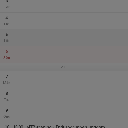
3
Tor
4
Fre
5
Lör
6
Sön
v.15
7
Mån
8
Tis
9
Ons
10
18:00
MTB-träning - Endurogruppen ungdom