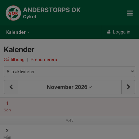
ANDERSTORPS OK
Cykel
Logga in
Kalender
Kalender
Gå till idag
|
Prenumerera
November 2026
1
Sön
v.45
2
Mån