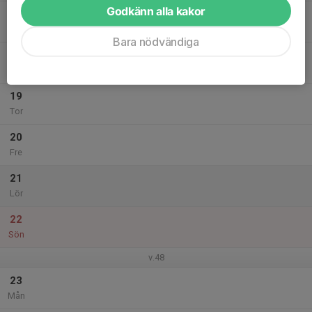
Godkänn alla kakor
17
Tis
Bara nödvändiga
18
Ons
19
Tor
20
Fre
21
Lör
22
Sön
v.48
23
Mån