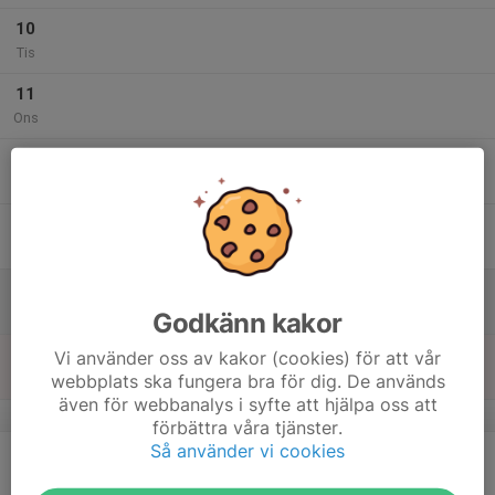
10
Tis
11
Ons
12
Tor
13
Fre
14
Lör
Godkänn kakor
15
Vi använder oss av kakor (cookies) för att vår
webbplats ska fungera bra för dig. De används
Sön
även för webbanalys i syfte att hjälpa oss att
v.47
förbättra våra tjänster.
Så använder vi cookies
16
Mån