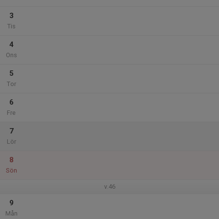
3
Tis
4
Ons
5
Tor
6
Fre
7
Lör
8
Sön
v.46
9
Mån