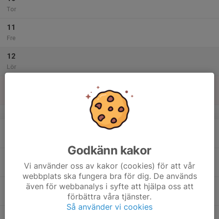
Tor
11
Fre
12
Lör
13
Sön
v.29
14
Mån
Godkänn kakor
15
Vi använder oss av kakor (cookies) för att vår
Tis
webbplats ska fungera bra för dig. De används
även för webbanalys i syfte att hjälpa oss att
16
förbättra våra tjänster.
Ons
Så använder vi cookies
17