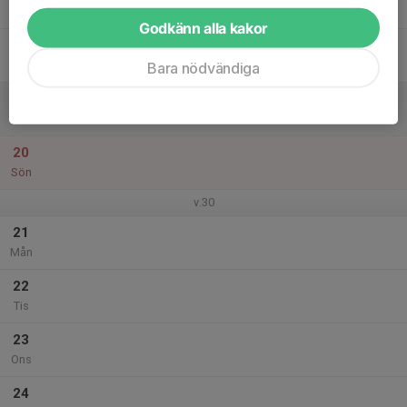
Tor
Godkänn alla kakor
18
Fre
Bara nödvändiga
19
Lör
20
Sön
v.30
21
Mån
22
Tis
23
Ons
24