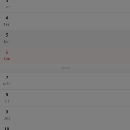
3
Tor
4
Fre
5
Lör
6
Sön
v.28
7
Mån
8
Tis
9
Ons
10