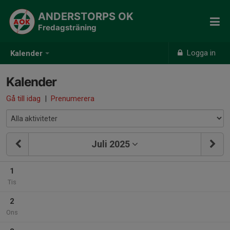
ANDERSTORPS OK
Fredagsträning
Logga in
Kalender
Kalender
Gå till idag
|
Prenumerera
Juli 2025
1
Tis
2
Ons