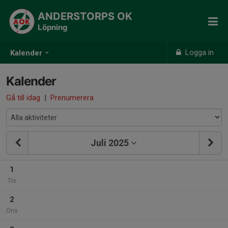
ANDERSTORPS OK
Löpning
Logga in
Kalender
Kalender
Gå till idag
|
Prenumerera
Juli 2025
1
Tis
2
Ons