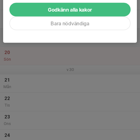
Tor
Godkänn alla kakor
18
Fre
Bara nödvändiga
19
Lör
20
Sön
v.30
21
Mån
22
Tis
23
Ons
24