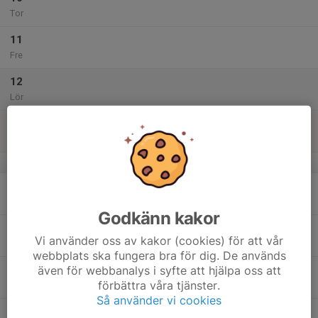
Tor
11
Fre
12
Lör
13
Sön
v.29
14
Mån
Godkänn kakor
15
Vi använder oss av kakor (cookies) för att vår
Tis
webbplats ska fungera bra för dig. De används
även för webbanalys i syfte att hjälpa oss att
16
förbättra våra tjänster.
Ons
Så använder vi cookies
17