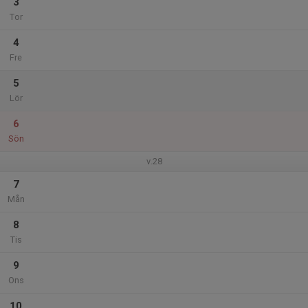
3
Tor
4
Fre
5
Lör
6
Sön
v.28
7
Mån
8
Tis
9
Ons
10