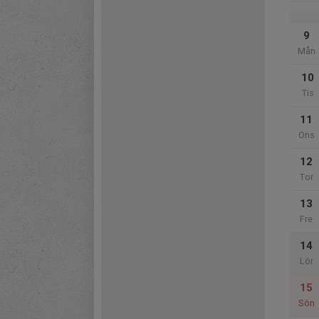
9
Mån
10
Tis
11
Ons
12
Tor
13
Fre
14
Lör
15
Sön