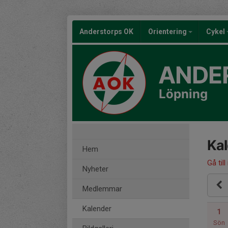
Anderstorps OK
Orientering
Cykel
ANDE
Löpning
Ka
Hem
Gå till
Nyheter
Medlemmar
Kalender
1
Sön