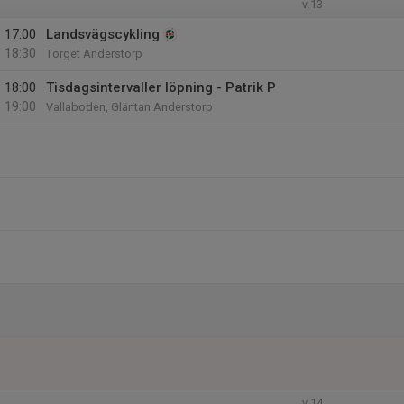
v.13
17:00
Landsvägscykling
18:30
Torget Anderstorp
18:00
Tisdagsintervaller löpning - Patrik P
19:00
Vallaboden, Gläntan Anderstorp
v.14