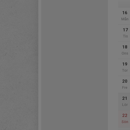
16
Mån
17
Tis
18
Ons
19
Tor
20
Fre
21
Lör
22
Sön