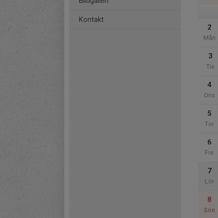
Bildgalleri
Kontakt
2
Mån
3
Tis
4
Ons
5
Tor
6
Fre
7
Lör
8
Sön