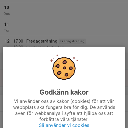
10
Ons
11
Tor
12
17:30
Fredagsträning
Fredagsträning
18:30
Fre
Sporthallen Anderstorp
13
Lör
14
Sön
Godkänn kakor
v.3
15
Vi använder oss av kakor (cookies) för att vår
Mån
webbplats ska fungera bra för dig. De används
även för webbanalys i syfte att hjälpa oss att
16
18:30
Tisdagsintervaller löpning
Fredagsträning
förbättra våra tjänster.
19:30
Tis
Elljusspåret Gläntan
Så använder vi cookies