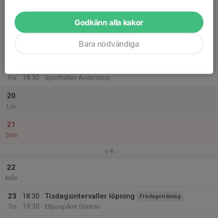
17
Ons
Godkänn alla kakor
18
Bara nödvändiga
Tor
19
17:30
Fredagsträning
Fredagsträning
18:30
Fre
Sporthallen Anderstorp
20
Lör
21
Sön
v.4
22
Mån
23
18:30
Tisdagsintervaller löpning
Fredagsträning
19:30
Tis
Elljusspåret Gläntan