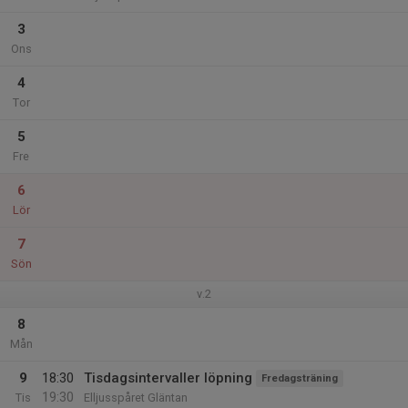
3
Ons
4
Tor
5
Fre
6
Lör
7
Sön
v.2
8
Mån
9
18:30
Tisdagsintervaller löpning
Fredagsträning
19:30
Tis
Elljusspåret Gläntan