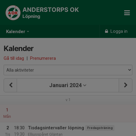
ANDERSTORPS OK
Löpning
Logga in
Kalender
Kalender
Gå till idag
|
Prenumerera
Januari 2024
v.1
1
Mån
2
18:30
Tisdagsintervaller löpning
Fredagsträning
19:30
Tis
Elljusspåret Gläntan