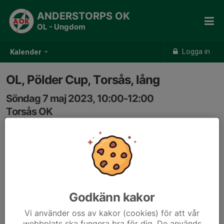
ANDERSTORPS OK
OL - Ungdom
Logga in
Kalender
OL, Pölder Cup, Torsås, lång
Söndag 7 maj 2023, 10:00-12:00
Torsås OK
Samling: 10:00
Godkänn kakor
Vi använder oss av kakor (cookies) för att vår
webbplats ska fungera bra för dig. De används