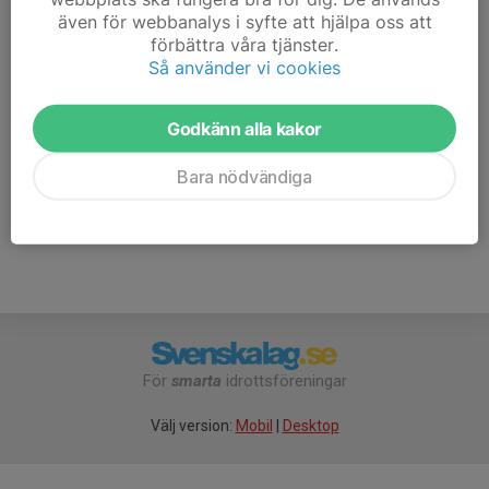
även för webbanalys i syfte att hjälpa oss att
Geir Inge Folkestad
förbättra våra tjänster.
070-381 51 18
Så använder vi cookies
gimulti@gmail.com
Mats Petersson
Godkänn alla kakor
Ledare
070-355 07 01
Bara nödvändiga
mats.petersson@wiba-automation.se
För
smarta
idrottsföreningar
Välj version:
Mobil
|
Desktop