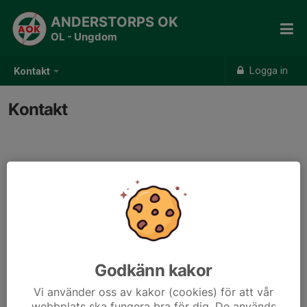
ANDERSTORPS OK
OL - Ungdom
Logga in
Kontakt
Kontakt
Kontaktpersoner
John-Patrik Treptow
070-916 80 33
john-patrik.treptow@spray.se
Maria Folkestad
Godkänn kakor
070-363 12 79
Vi använder oss av kakor (cookies) för att vår
mariafolkestad@gmail.com
webbplats ska fungera bra för dig. De används