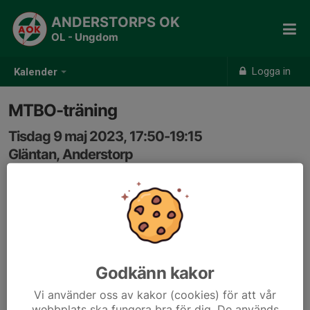
ANDERSTORPS OK
OL - Ungdom
Logga in
Kalender
MTBO-träning
Tisdag 9 maj 2023, 17:50-19:15
Gläntan, Anderstorp
Samling: 17:50, Gläntan, Anderstorp
Mtb-O träning, dvs cykelorientering.
3 banor. Den kortaste går bra med vanlig cykel.
Ta med hjälm och om du har även kartställ.
Godkänn kakor
Vi använder oss av kakor (cookies) för att vår
webbplats ska fungera bra för dig. De används