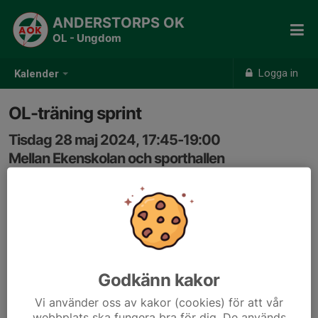
ANDERSTORPS OK
OL - Ungdom
Logga in
Kalender
OL-träning sprint
Tisdag 28 maj 2024, 17:45-19:00
Mellan Ekenskolan och sporthallen
Samling: 17:45, Mellan Ekenskolan och sporthallen
Samling mellan Ekenskolan och sporthallen kl 1745.
Sprintträning, flera olika slingor. Möjlighet att prova
touch-free sportident på någon slinga. Några kontroller i
samhällsnära park/skog, men korta byxor funkar. Alla
Godkänn kakor
välkomna!
Vi använder oss av kakor (cookies) för att vår
webbplats ska fungera bra för dig. De används