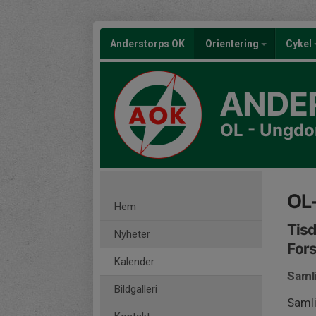
Anderstorps OK
Orientering
Cykel
ANDE
OL - Ungd
OL-
Hem
Tisd
Nyheter
For
Kalender
Samli
Bildgalleri
Samli