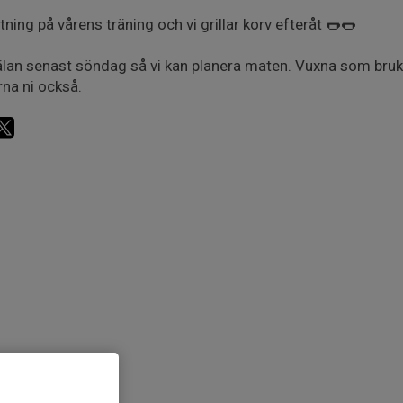
tning på vårens träning och vi grillar korv efteråt 🌭🌭
an senast söndag så vi kan planera maten. Vuxna som bru
rna ni också.