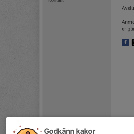
Kontakt
Avslu
Anmäl
er gä
Godkänn kakor