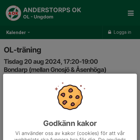
ANDERSTORPS OK
OL - Ungdom
Logga in
Kalender
OL-träning
Tisdag 20 aug 2024, 17:20-19:00
Bondarp (mellan Gnosjö & Åsenhöga)
Samling: 17:20, Ekenskolan
Välkommen på orienteringsträning!
Samling vid Ekenskolan kl 1720 för samåkning till
Bondarp. Vägvisning utmed vägen Gnosjö - Åsenhöga
Godkänn kakor
Medeldistanskaraktär med möjlighet för grön/vit att
Vi använder oss av kakor (cookies) för att vår
träna förflyttning längs mindre tydliga ledstänger, gul
webbplats ska fungera bra för dig. De används