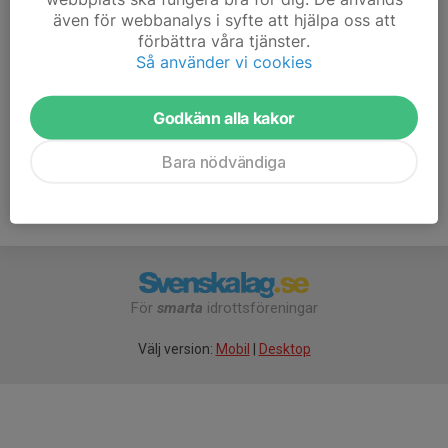
och orange kompass.
även för webbanalys i syfte att hjälpa oss att
förbättra våra tjänster.
Ta med kompass och vattenflaska.
Så använder vi cookies
Heltäckande klädsel rekommenderas.
Godkänn alla kakor
Bara nödvändiga
För
smarta
idrottsföreningar
Välj version:
Mobil
|
Desktop