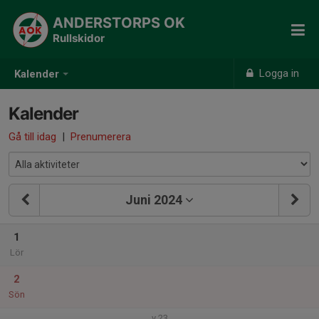
ANDERSTORPS OK
Rullskidor
Logga in
Kalender
Kalender
Gå till idag
|
Prenumerera
Juni 2024
1
Lör
2
Sön
v.23