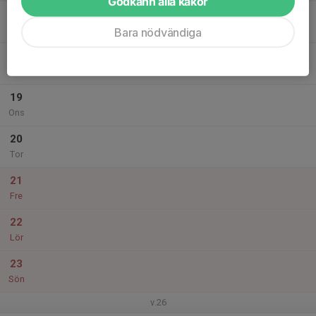
Godkänn alla kakor
17
Mån
Bara nödvändiga
18
Tis
19
Ons
20
Tor
21
Fre
22
Lör
23
Sön
v.26