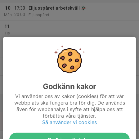
10
17:30
Elljusspåret arbetskväll
20:00
Mån
Elljusspåret
11
Tis
12
Ons
13
Tor
14
Godkänn kakor
Fre
Vi använder oss av kakor (cookies) för att vår
15
webbplats ska fungera bra för dig. De används
Lör
även för webbanalys i syfte att hjälpa oss att
förbättra våra tjänster.
16
Så använder vi cookies
Sön
v.25