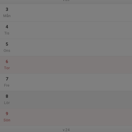
3
Mån
4
Tis
5
Ons
6
Tor
7
Fre
8
Lör
9
Sön
v.24