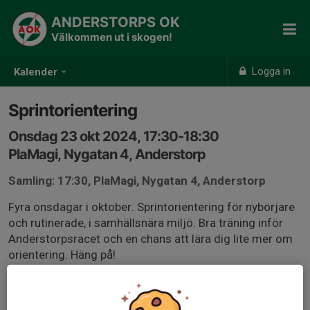
ANDERSTORPS OK
Välkommen ut i skogen!
Logga in
Kalender
Sprintorientering
Onsdag 23 okt 2024, 17:30-18:30
PlaMagi, Nygatan 4, Anderstorp
Samling: 17:30, PlaMagi, Nygatan 4, Anderstorp
Fyra onsdagar i oktober. Sprintorientering för nybörjare
och rutinerade, i samhällsnära miljö. Bra träning inför
Anderstorpsracet och en chans att lära dig lite mer om
orientering. Häng på!
Ta med sportidentpinne och kompass om du har.
Reflexväst och ev pannlampa.