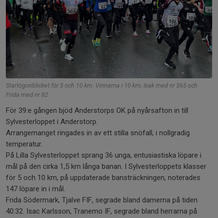
Startögonblicket för 5 och 10 km. Vinnarna i 10 km; Isak med nr 365 och
Frida med nr 82.
För 39:e gången bjöd Anderstorps OK på nyårsafton in till
Sylvesterloppet i Anderstorp.
Arrangemanget ringades in av ett stilla snöfall, i nollgradig
temperatur.
På Lilla Sylvesterloppet sprang 36 unga, entusiastiska löpare i
mål på den cirka 1,5 km långa banan. I Sylvesterloppets klasser
för 5 och 10 km, på uppdaterade bansträckningen, noterades
147 löpare in i mål.
Frida Södermark, Tjalve FIF, segrade bland damerna på tiden
40:32. Isac Karlsson, Tranemo IF, segrade bland herrarna på