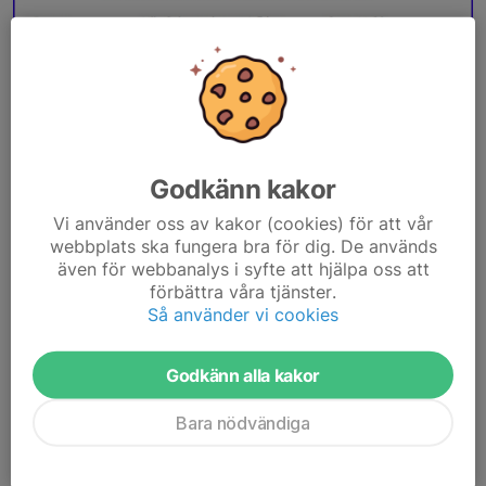
Godkänn kakor
Vi använder oss av kakor (cookies) för att vår
webbplats ska fungera bra för dig. De används
även för webbanalys i syfte att hjälpa oss att
förbättra våra tjänster.
Så använder vi cookies
Efteranmälan och utdelning av nummerlappar sker på plats på
nyårsafton kl. 09.30-11.00.
Godkänn alla kakor
Här är startlista i
Lilla Sylvesterloppet.
Bara nödvändiga
Här är startlista för
Sylvesterloppet 5 och 10 km.