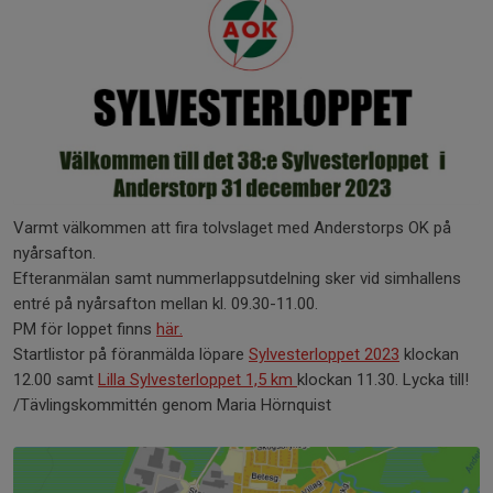
Varmt välkommen att fira tolvslaget med Anderstorps OK på
nyårsafton.
Efteranmälan samt nummerlappsutdelning sker vid simhallens
entré på nyårsafton mellan kl. 09.30-11.00.
PM för loppet finns
här.
Startlistor på föranmälda löpare
Sylvesterloppet 2023
klockan
12.00 samt
Lilla Sylvesterloppet 1,5 km
klockan 11.30. Lycka till!
/Tävlingskommittén genom Maria Hörnquist