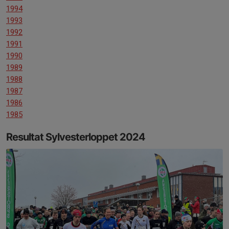
1994
1993
1992
1991
1990
1989
1988
1987
1986
1985
Resultat Sylvesterloppet 2024