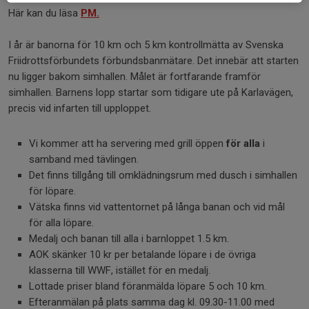
Här kan du läsa
PM.
I år är banorna för 10 km och 5 km kontrollmätta av Svenska
Friidrottsförbundets förbundsbanmätare. Det innebär att starten
nu ligger bakom simhallen. Målet är fortfarande framför
simhallen. Barnens lopp startar som tidigare ute på Karlavägen,
precis vid infarten till upploppet.
Vi kommer att ha servering med grill öppen
för alla
i
samband med tävlingen.
Det finns tillgång till omklädningsrum med dusch i simhallen
för löpare.
Vätska finns vid vattentornet på långa banan och vid mål
för alla löpare.
Medalj och banan till alla i barnloppet 1.5 km.
AOK skänker 10 kr per betalande löpare i de övriga
klasserna till WWF, istället för en medalj.
Lottade priser bland föranmälda löpare 5 och 10 km.
Efteranmälan på plats samma dag kl. 09.30-11.00 med