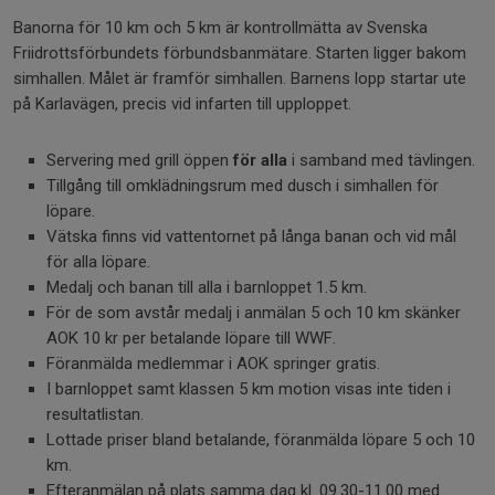
Banorna för 10 km och 5 km är kontrollmätta av Svenska
Friidrottsförbundets förbundsbanmätare. Starten ligger bakom
simhallen. Målet är framför simhallen. Barnens lopp startar ute
på Karlavägen, precis vid infarten till upploppet.
Servering med grill öppen
för alla
i samband med tävlingen.
Tillgång till omklädningsrum med dusch i simhallen för
löpare.
Vätska finns vid vattentornet på långa banan och vid mål
för alla löpare.
Medalj och banan till alla i barnloppet 1.5 km.
För de som avstår medalj i anmälan 5 och 10 km skänker
AOK 10 kr per betalande löpare till WWF.
Föranmälda medlemmar i AOK springer gratis.
I barnloppet samt klassen 5 km motion visas inte tiden i
resultatlistan.
Lottade priser bland betalande, föranmälda löpare 5 och 10
km.
Efteranmälan på plats samma dag kl. 09.30-11.00 med