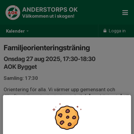
ANDERSTORPS OK
Välkommen ut i skogen!
Logga in
Kalender
Familjeorienteringsträning
Onsdag 27 aug 2025, 17:30-18:30
AOK Bygget
Samling: 17:30
Orientering för alla. Vi värmer upp gemensant och
därefter tränar vi orienteringsteknik från nybörjarnivå till
avancerad nivå.