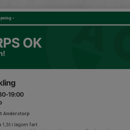
öpning
PS OK
n!
ling
:30-19:00
p
et Anderstorp
1,5t i lagom fart.