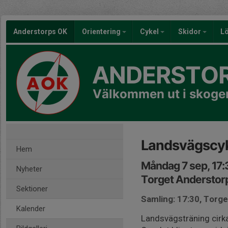
Anderstorps OK
Orientering
Cykel
Skidor
L
ANDERSTOR
Välkommen ut i skoge
Landsvägscyk
Hem
Måndag 7 sep, 17
Nyheter
Torget Anderstor
Sektioner
Samling: 17:30, Torg
Kalender
Landsvägsträning cirka 