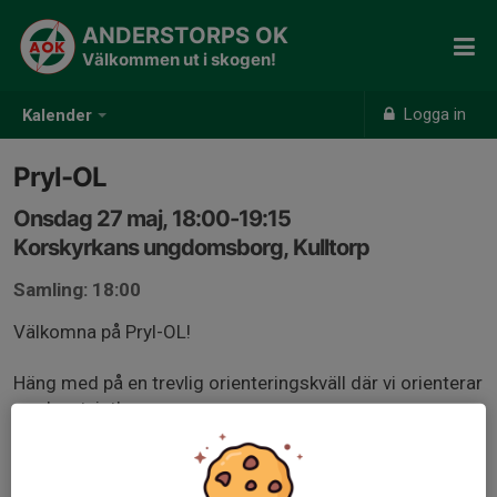
ANDERSTORPS OK
Välkommen ut i skogen!
Logga in
Kalender
Pryl-OL
Onsdag 27 maj, 18:00-19:15
Korskyrkans ungdomsborg, Kulltorp
Samling: 18:00
Välkomna på Pryl-OL!
Häng med på en trevlig orienteringskväll där vi orienterar
med en tvist!
Ta gärna med en egen ”pryl” till skogen - kanske en
reflex, ett trollspö, en leksaksbil eller något annat roligt