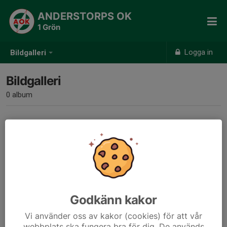
ANDERSTORPS OK
1 Grön
Logga in
Bildgalleri
Bildgalleri
0 album
Inga album skapade
Godkänn kakor
Vi använder oss av kakor (cookies) för att vår
webbplats ska fungera bra för dig. De används