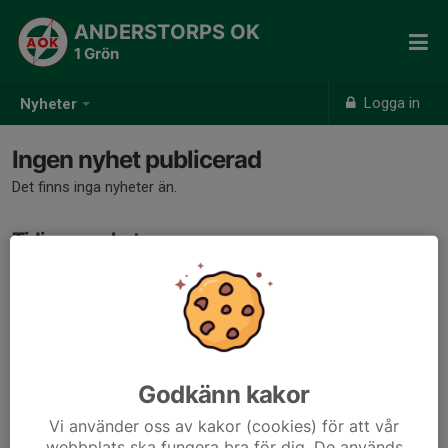
ANDERSTORPS OK
1 Grön
Logga in
Nyheter
Ingen nyhet publicerad
Det finns inga nyheter än.
Tidigare nyheter
Det finns inga tidigare nyheter
Godkänn kakor
Vi använder oss av kakor (cookies) för att vår
webbplats ska fungera bra för dig. De används