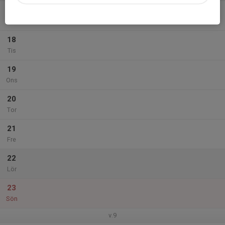
17
Mån
18
Tis
19
Ons
20
Tor
21
Fre
22
Lör
23
Sön
v.9