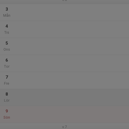
3
Mån
4
Tis
5
Ons
6
Tor
7
Fre
8
Lör
9
Sön
v.7