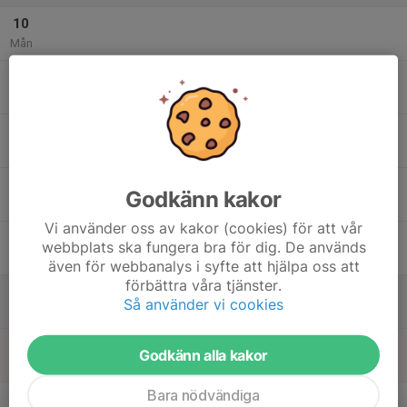
10
Mån
11
Tis
12
Ons
13
Godkänn kakor
Tor
Vi använder oss av kakor (cookies) för att vår
14
webbplats ska fungera bra för dig. De används
Fre
även för webbanalys i syfte att hjälpa oss att
förbättra våra tjänster.
15
Så använder vi cookies
Lör
16
Godkänn alla kakor
Sön
Bara nödvändiga
v.8