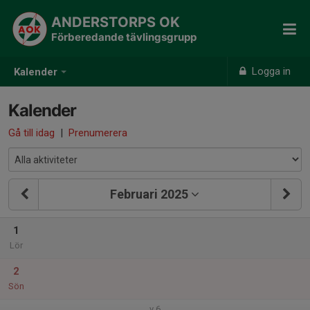
ANDERSTORPS OK
Förberedande tävlingsgrupp
Logga in
Kalender
Kalender
Gå till idag
|
Prenumerera
Februari 2025
1
Lör
2
Sön
v.6